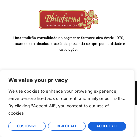
Uma tradição consolidada no segmento farmacêutico desde 1970,
atuando com absoluta excelência prezando sempre por qualidade e
satisfação.
We value your privacy
Copyright © 2022 PHITOFARMA - Todos os direitos reservados. Desenvolvido por
We use cookies to enhance your browsing experience,
A&M Solutions: Agência de Marketing Digital
serve personalized ads or content, and analyze our traffic.
By clicking "Accept All", you consent to our use of
cookies.
CUSTOMIZE
REJECT ALL
ACCEPT ALL