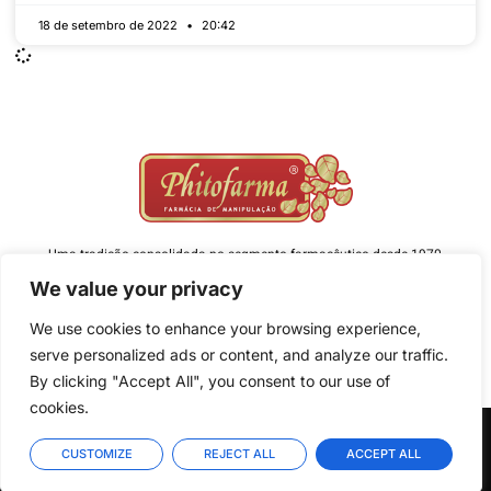
18 de setembro de 2022
20:42
Uma tradição consolidada no segmento farmacêutico desde 1970,
atuando com absoluta excelência prezando sempre por qualidade e
We value your privacy
satisfação.
We use cookies to enhance your browsing experience,
serve personalized ads or content, and analyze our traffic.
By clicking "Accept All", you consent to our use of
cookies.
Copyright © 2022 PHITOFARMA - Todos os direitos reservados. Desenvolvido por
CUSTOMIZE
REJECT ALL
ACCEPT ALL
A&M Solutions: Agência de Marketing Digital